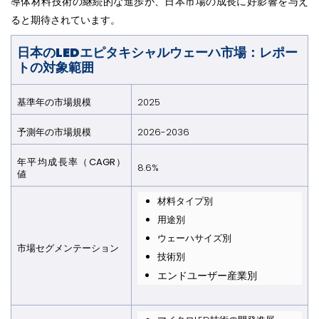
導体材料技術の継続的な進歩が、日本市場の成長に好影響を与え
ると期待されています。
日本のLEDエピタキシャルウェーハ市場：レポー
トの対象範囲
基準年の市場規模
2025
予測年の市場規模
2026-2036
年平均成長率（CAGR）
8.6%
値
材料タイプ別
用途別
ウェーハサイズ別
市場セグメンテーション
技術別
エンドユーザー産業別