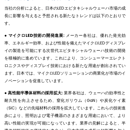
当社の分析によると、日本のLEDエピタキシャルウェーハ市場の成
長に影響を与えると予想される新たなトレンドは以下のとおりで
す。
●
マイクロLED技術の開発進展:
メーカー各社は、優れた発光効
率、エネルギー効率、および性能を備えたマイクロLEDディスプレ
イの製造を可能にする次世代エピタキシャルウェーハ技術の開発
を積極的に進めています。これにより、コンシューマーエレクト
ロニクスやディスプレイ技術における新たな用途が創出されてい
ます。日本では、マイクロLEDソリューションの商業化が市場のイ
ノベーションを促進しています。
●
高性能半導体材料の採用拡大:
業界各社は、ウェーハの効率性と
耐久性を向上させるため、窒化ガリウム（GaN）や炭化ケイ素
（SiC）などの先端材料の採用を拡大しています。これらの技術進
歩により、照明および電子機器のさまざまな用途において、より
高い性能の実現が可能になっています。業界の見解によると、半