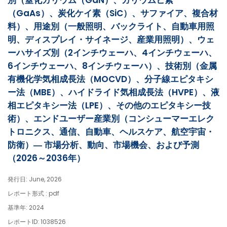
別（窒化ガリウム（GaN）、ガリウムヒ素
（GaAs）、炭化ケイ素（SiC）、サファイア、複合材
料）、用途別（一般照明、バックライト、自動車用照
明、ディスプレイ・サイネージ、産業用照明）、ウェ
ーハサイズ別（2インチウェーハ、4インチウェーハ、
6インチウェーハ、8インチウェーハ）、技術別（金属
有機化学気相成長法（MOCVD）、分子線エピタキシ
ー法（MBE）、ハイドライド気相成長法（HVPE）、液
相エピタキシー法（LPE）、その他のエピタキシー技
術）、エンドユーザー産業別（コンシューマーエレク
トロニクス、通信、自動車、ヘルスケア、航空宇宙・
防衛）― 市場分析、動向、市場機会、および予測
（2026～2036年）
発行日: June, 2026
レポート形式 : pdf
基準年: 2024
レポートID: 1038526