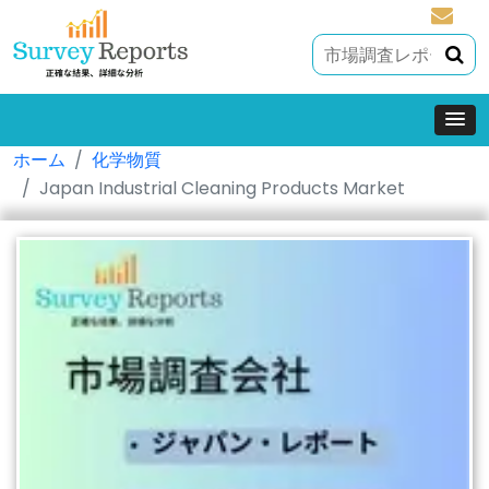
sales@
ホーム
化学物質
Japan Industrial Cleaning Products Market