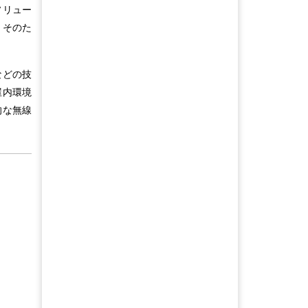
ソリュー
。そのた
などの技
屋内環境
的な無線