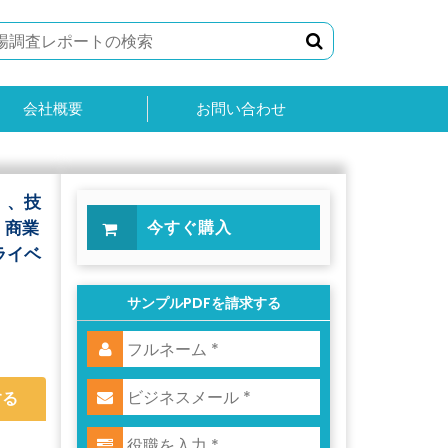
会社概要
お問い合わせ
）、技
、商業
今すぐ購入
ライベ
サンプルPDFを請求する
する