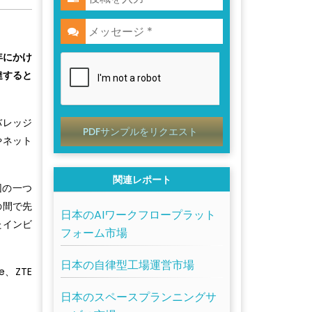
年にかけ
達すると
バレッジ
PDFサンプルをリクエスト
やネット
関連レポート
因の一つ
の間で先
日本のAIワークフロープラット
たインビ
フォーム市場
日本の自律型工場運営市場
e、ZTE
日本のスペースプランニングサ