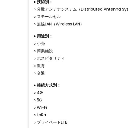
●
技術別：
○ 分散アンテナシステム（Distributed Antenna S
○ スモールセル
○ 無線LAN（Wireless LAN）
●
用途別：
○ 小売
○ 商業施設
○ ホスピタリティ
○ 教育
○ 交通
●
接続方式別：
○ 4G
○ 5G
○ Wi-Fi
○ LoRa
○ プライベートLTE