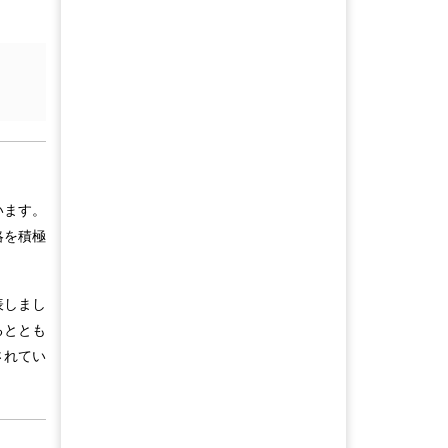
います。
略を積極
表しまし
るととも
されてい