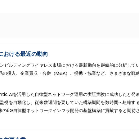
）
における最近の動向
日本のインビルディングワイヤレス市場における最新動向を継続的に分析して
品の投入、企業買収・合併（M&A）、提携・協業など、さまざまな戦
gentic AIを活用した自律型ネットワーク運用の実証実験に成功したと発
び監視を自動化し、従来数週間を要していた構築期間を数時間へ短縮す
来の6G自律型ネットワークインフラ開発の基盤構築に貢献すると期待