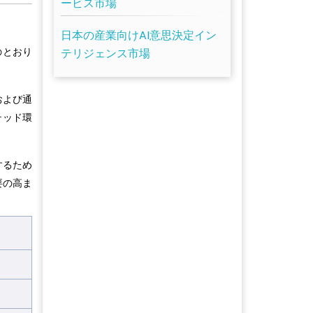
ービス市場
日本の産業向けAI意思決定イン
のとおり
テリジェンス市場
および通
テッド環
するため
要の高ま