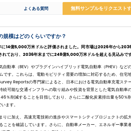
無料サンプルをリクエスト
よくある質問
の規模はどのくらいですか？
14億5,000万米ドルと評価されました。同市場は2026年から203
れており、2036年末までに248億5,000万米ドルを超える見込みで
自動車（BEV）やプラグインハイブリッド電気自動車（PHEV）など
テムです。これらは、電動モビリティ需要の増加に対応するため、住宅
vey Reportsの専門家によると、日本における電気自動車充電ステ
持続可能な交通インフラへの取り組みや投資を背景とした電気自動車
を46％削減することを目指しており、さらに二酸化炭素排出量を50％
でいます。
まりに加え、高速充電技術の進歩やスマートシティプロジェクトの拡
いることを確認しています。さらに、自動車メーカー、エネルギー事業