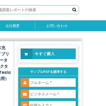
会社概要
お問い合わせ
C充
イブリ
今すぐ購入
ポータ
ネクタ
サンプルPDFを請求する
sla
業用）