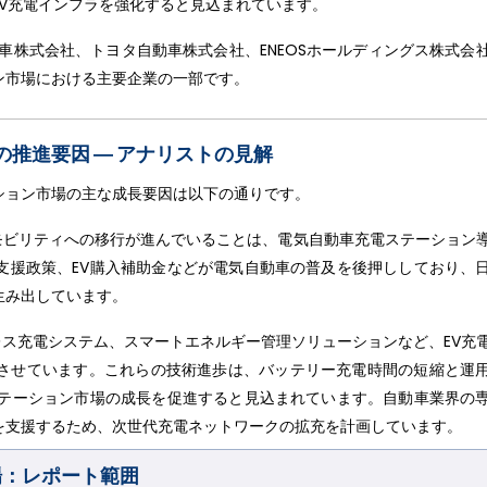
V充電インフラを強化すると見込まれています。
車株式会社、トヨタ自動車株式会社、ENEOSホールディングス株式会
ン市場における主要企業の一部です。
推進要因 ― アナリストの見解
ション市場の主な成長要因は以下の通りです。
モビリティへの移行が進んでいることは、電気自動車充電ステーション
支援政策、EV購入補助金などが電気自動車の普及を後押ししており、
生み出しています。
ス充電システム、スマートエネルギー管理ソリューションなど、EV充
させています。これらの技術進歩は、バッテリー充電時間の短縮と運
ステーション市場の成長を促進すると見込まれています。自動車業界の
を支援するため、次世代充電ネットワークの拡充を計画しています。
場：レポート範囲