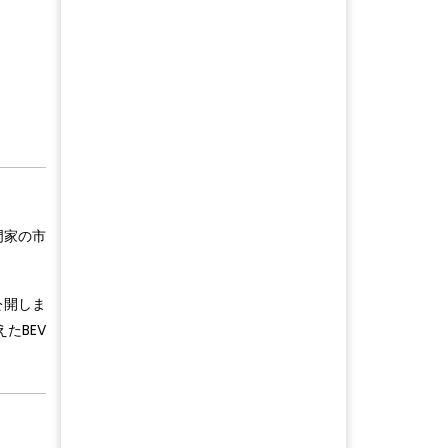
門家の市
公開しま
たBEV