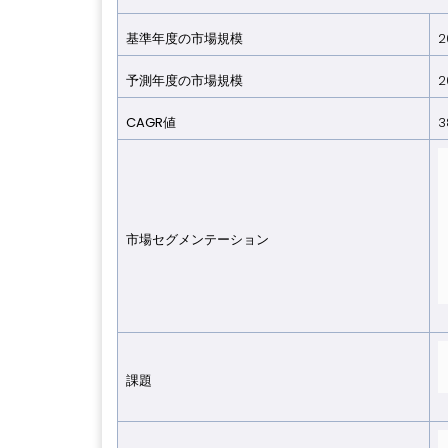
基準年度の市場規模
2
予測年度の市場規模
2
CAGR値
3
市場セグメンテーション
課題