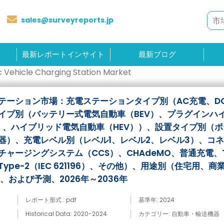
sales@surveyreports.jp
最新レポートインサイト
最新ブログ
c Vehicle Charging Station Market
テーション市場：充電ステーションタイプ別（AC充電、D
イプ別（バッテリー式電気自動車（BEV）、プラグインハ
V）、ハイブリッド電気自動車（HEV））、設置タイプ別（
器）、充電レベル別（レベル1、レベル2、レベル3）、コ
ャージングシステム（CCS）、CHAdeMO、普通充電、Te
pe-2（IEC 621196）、その他）、用途別（住宅用、商
、および予測、2026年～2036年
レポート形式 : pdf
基準年: 2024
Historical Data: 2020-2024
カテゴリー: 自動車・輸送機器