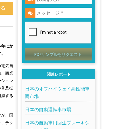
する
6年にか
す。
PDFサンプルをリクエスト
の電気自
地、商業
関連レポート
ーション
の普及拡
日本のオフハイウェイ高性能車
削減する
両市場
日本の自動運転車市場
大が、国
日本の自動車用回生ブレーキシ
者、テク