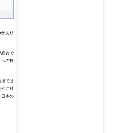
のがあり
が必要で
ラへの投
地域では
能性に対
、日本の