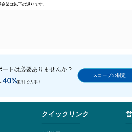
要企業は以下の通りです。
ポートは必要ありませんか？
スコープの指定
40%
を
割引で入手！
クイックリンク
営