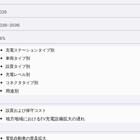
025
026-2036
8%
充電ステーションタイプ別
車両タイプ別
設置タイプ別
充電レベル別
コネクタタイプ別
用途別
設置および保守コスト
地方地域におけるEV充電設備拡大の遅れ
電気自動車の普及拡大