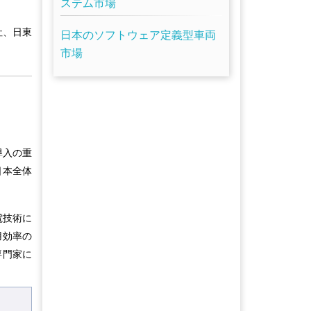
ステム市場
社、日東
日本のソフトウェア定義型車両
市場
導入の重
日本全体
電技術に
用効率の
専門家に