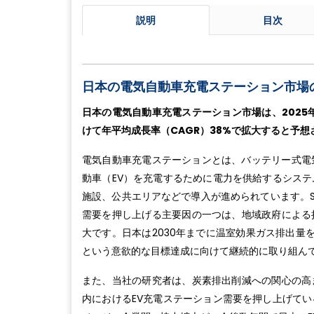
説明
目次
日本の電気自動車充電ステーション市場
日本の電気自動車充電ステーション市場は、2025年に
けて年平均成長率（CAGR）38%で拡大すると予想さ
電気自動車充電ステーションとは、バッテリー式電気
動車（EV）を充電するために電力を供給するシス
施設、公共エリアなどで導入が進められています。Sur
需要を押し上げる主要因の一つは、地域政府による
大です。日本は2030年までに温室効果ガス排出量
という意欲的な目標達成に向けて継続的に取り組ん
また、当社の研究者は、炭素排出削減への関心の高
内におけるEV充電ステーション需要を押し上げて