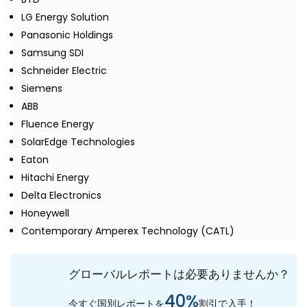
LG Energy Solution
Panasonic Holdings
Samsung SDI
Schneider Electric
Siemens
ABB
Fluence Energy
SolarEdge Technologies
Eaton
Hitachi Energy
Delta Electronics
Honeywell
Contemporary Amperex Technology (CATL)
グローバルレポートは必要ありませんか？
40%
今すぐ国別レポートを
割引で入手！