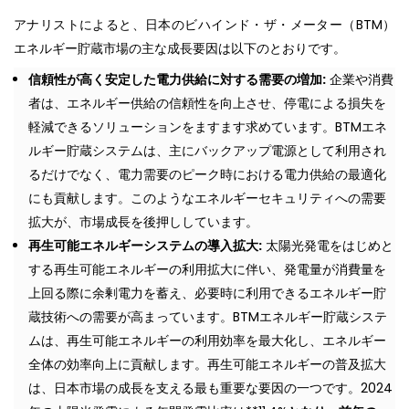
アナリストによると、日本のビハインド・ザ・メーター（BTM）
エネルギー貯蔵市場の主な成長要因は以下のとおりです。
信頼性が高く安定した電力供給に対する需要の増加:
企業や消費
者は、エネルギー供給の信頼性を向上させ、停電による損失を
軽減できるソリューションをますます求めています。BTMエネ
ルギー貯蔵システムは、主にバックアップ電源として利用され
るだけでなく、電力需要のピーク時における電力供給の最適化
にも貢献します。このようなエネルギーセキュリティへの需要
拡大が、市場成長を後押ししています。
再生可能エネルギーシステムの導入拡大:
太陽光発電をはじめと
する再生可能エネルギーの利用拡大に伴い、発電量が消費量を
上回る際に余剰電力を蓄え、必要時に利用できるエネルギー貯
蔵技術への需要が高まっています。BTMエネルギー貯蔵システ
ムは、再生可能エネルギーの利用効率を最大化し、エネルギー
全体の効率向上に貢献します。再生可能エネルギーの普及拡大
は、日本市場の成長を支える最も重要な要因の一つです。2024