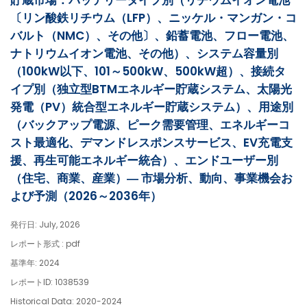
貯蔵市場：バッテリータイプ別（リチウムイオン電池
〔リン酸鉄リチウム（LFP）、ニッケル・マンガン・コ
バルト（NMC）、その他〕、鉛蓄電池、フロー電池、
ナトリウムイオン電池、その他）、システム容量別
（100kW以下、101～500kW、500kW超）、接続タ
イプ別（独立型BTMエネルギー貯蔵システム、太陽光
発電（PV）統合型エネルギー貯蔵システム）、用途別
（バックアップ電源、ピーク需要管理、エネルギーコ
スト最適化、デマンドレスポンスサービス、EV充電支
援、再生可能エネルギー統合）、エンドユーザー別
（住宅、商業、産業）― 市場分析、動向、事業機会お
よび予測（2026～2036年）
発行日: July, 2026
レポート形式 : pdf
基準年: 2024
レポートID: 1038539
Historical Data: 2020-2024