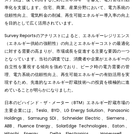
率化を支援します。住宅、商業、産業分野において、電力系統の
信頼性向上、電気料金の削減、再生可能エネルギー導入率の向上
を目的として広く活用されています。
Survey Reportsのアナリストによると、エネルギーレジリエンス
（エネルギー供給の強靭性）の向上とエネルギーコストの最適化
に対する需要の高まりが、市場成長を促進する主要な要因の一つ
となっています。当社の調査では、消費者や企業がエネルギーの
自立性を重視する傾向を強めており、ピーク時の電力需要の管
理、電力系統の信頼性向上、再生可能エネルギーの有効活用を実
現するため、先進的なエネルギー貯蔵技術への投資を積極的に進
めていることが明らかになりました。
日本のビハインド・ザ・メーター（BTM）エネルギー貯蔵市場の
主要企業には、Tesla、BYD、LG Energy Solution、Panasonic
Holdings、Samsung SDI、Schneider Electric、Siemens、
ABB、Fluence Energy、SolarEdge Technologies、Eaton、
Hitachi Energy、Delta Electronics、Honeywell、