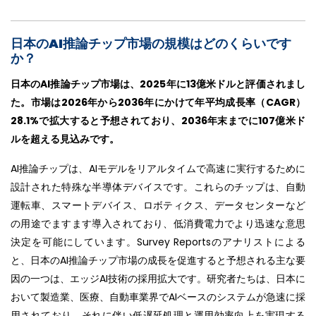
日本のAI推論チップ市場の規模はどのくらいです
か？
日本のAI推論チップ市場は、2025年に13億米ドルと評価されまし
た。市場は2026年から2036年にかけて年平均成長率（CAGR）
28.1%で拡大すると予想されており、2036年末までに107億米ド
ルを超える見込みです。
AI推論チップは、AIモデルをリアルタイムで高速に実行するために
設計された特殊な半導体デバイスです。これらのチップは、自動
運転車、スマートデバイス、ロボティクス、データセンターなど
の用途でますます導入されており、低消費電力でより迅速な意思
決定を可能にしています。Survey Reportsのアナリストによる
と、日本のAI推論チップ市場の成長を促進すると予想される主な要
因の一つは、エッジAI技術の採用拡大です。研究者たちは、日本に
おいて製造業、医療、自動車業界でAIベースのシステムが急速に採
用されており、それに伴い低遅延処理と運用効率向上を実現する