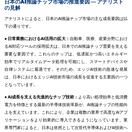
日本のAI推論チップ市場の推進要因 ― アナリスト
の見解
アナリストによると、日本のAI推論チップ市場の主な成長要因は以
下の通りです。
● 日常業務におけるAI活用の拡大：
自動車、医療、産業分野におけ
るAI対応ツールの採用拡大は、日本でのAI推論チップ需要を支える
重要な要因です。これらのチップは、低遅延かつ高いエネルギー
効率でリアルタイムデータ処理を可能にし、スマートデバイスや
自律システムに最適です。そのため、エッジAI技術の急速な発展
は、日本におけるエッジAI技術市場の成長を促進する主要因の一つ
となっています。
● AI成長を支える先進的なチップ技術：
より高い処理効率と低消費
電力を特徴とする最新の半導体技術革新が、AI推論チップの性能向
上を支えています。これにより、企業は複数の業界で高度なAIアプ
リケーションをより効果的に導入できるようになっています。業
界専門家によると、日本は依然として次世代半導体およびAI技術へ