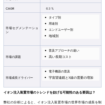
CAGR
6.3 %
タイプ別
用途別
市場セグメンテーショ
エンドユーザー別
ン
地域別
普及アプローチの違い
高い長期コスト
市場の課
題
電子機器の普及
宇宙望遠鏡とX線の需要の増加
市場成長ドライバ
ー
イオン注入装置市場のトレンドを妨げる可能性のある要因は？
弊社の分析によると、イオン注入装置市場の世界市場の成長を制