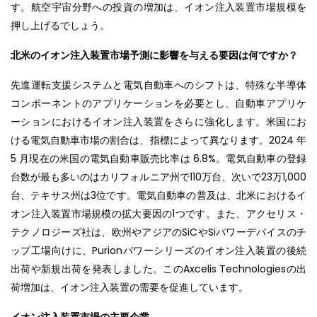
す。航空宇宙分野への投資の増加は、イオン注入装置市場規模を
押し上げるでしょう。
北米のイオン注入装置市場予測に影響を与える要因は何ですか？
先進運転支援システムと電気自動車へのシフトは、特殊な半導体
コンポーネントのアプリケーションを必要とし、自動車アプリケ
ーションにおけるイオン注入装置をさらに強化します。米国にお
ける電気自動車市場の割合は、指標によって異なります。2024 年
5 月現在の米国の電気自動車販売比率は 6.8%。電気自動車の登録
台数が最も多いのはカリフォルニア州で110万台、次いで23万1,000
台、テキサス州は3位です。電気自動車の普及は、北米におけるイ
オン注入装置市場規模の拡大要因の1つです。また、アクセリス・
テクノロジーズ社は、欧州やアジアのSiCやSiパワーデバイスのチ
ップ工場向けに、Purionパワーシリーズのイオン注入装置の後続
出荷や新規出荷を発表しました。このAxcelis Technologiesの出
荷増加は、イオン注入装置の需要を促進しています。
イオン注入装置市場の主要企業