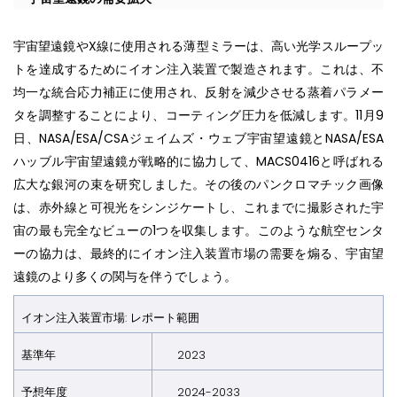
宇宙望遠鏡やX線に使用される薄型ミラーは、高い光学スループッ
トを達成するためにイオン注入装置で製造されます。これは、不
均一な統合応力補正に使用され、反射を減少させる蒸着パラメー
タを調整することにより、コーティング圧力を低減します。11月9
日、NASA/ESA/CSAジェイムズ・ウェブ宇宙望遠鏡とNASA/ESA
ハッブル宇宙望遠鏡が戦略的に協力して、MACS0416と呼ばれる
広大な銀河の束を研究しました。その後のパンクロマチック画像
は、赤外線と可視光をシンジケートし、これまでに撮影された宇
宙の最も完全なビューの1つを収集します。このような航空センタ
ーの協力は、最終的にイオン注入装置市場の需要を煽る、宇宙望
遠鏡のより多くの関与を伴うでしょう。
イオン注入装置市場: レポート範囲
基準年
2023
予想年
度
2024-2033