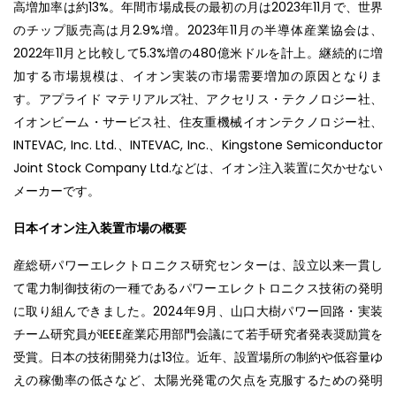
高増加率は約13%。年間市場成長の最初の月は2023年11月で、世界
のチップ販売高は月2.9%増。2023年11月の半導体産業協会は、
2022年11月と比較して5.3%増の480億米ドルを計上。継続的に増
加する市場規模は、イオン実装の市場需要増加の原因となりま
す。アプライド マテリアルズ社、アクセリス・テクノロジー社、
イオンビーム・サービス社、住友重機械イオンテクノロジー社、
INTEVAC, Inc. Ltd.、INTEVAC, Inc.、Kingstone Semiconductor
Joint Stock Company Ltd.などは、イオン注入装置に欠かせない
メーカーです。
日本イオン注入装置市場の概要
産総研パワーエレクトロニクス研究センターは、設立以来一貫し
て電力制御技術の一種であるパワーエレクトロニクス技術の発明
に取り組んできました。2024年9月、山口大樹パワー回路・実装
チーム研究員がIEEE産業応用部門会議にて若手研究者発表奨励賞を
受賞。日本の技術開発力は13位。近年、設置場所の制約や低容量ゆ
えの稼働率の低さなど、太陽光発電の欠点を克服するための発明