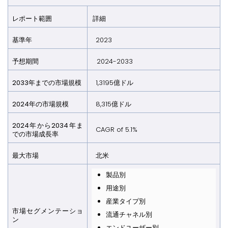
レポート範囲
詳細
基準年
2023
予想期間
2024-2033
2033年までの市場規模
1,3195億ドル
2024年の市場規模
8,315億ドル
2024年から2034年ま
CAGR of 5.1%
での市場成長率
最大市場
北米
製品別
用途別
産業タイプ別
市場セグメンテーショ
流通チャネル別
ン
エンドユーザー別