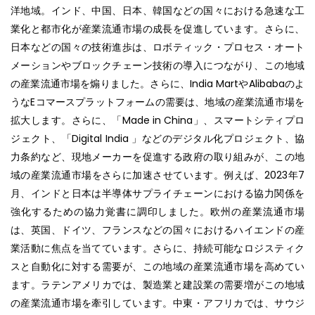
洋地域。インド、中国、日本、韓国などの国々における急速な工
業化と都市化が産業流通市場の成長を促進しています。さらに、
日本などの国々の技術進歩は、ロボティック・プロセス・オート
メーションやブロックチェーン技術の導入につながり、この地域
の産業流通市場を煽りました。さらに、India MartやAlibabaのよ
うなEコマースプラットフォームの需要は、地域の産業流通市場を
拡大します。さらに、「Made in China」、スマートシティプロ
ジェクト、「Digital India 」などのデジタル化プロジェクト、協
力条約など、現地メーカーを促進する政府の取り組みが、この地
域の産業流通市場をさらに加速させています。例えば、2023年7
月、インドと日本は半導体サプライチェーンにおける協力関係を
強化するための協力覚書に調印しました。欧州の産業流通市場
は、英国、ドイツ、フランスなどの国々におけるハイエンドの産
業活動に焦点を当てています。さらに、持続可能なロジスティク
スと自動化に対する需要が、この地域の産業流通市場を高めてい
ます。ラテンアメリカでは、製造業と建設業の需要増がこの地域
の産業流通市場を牽引しています。中東・アフリカでは、サウジ