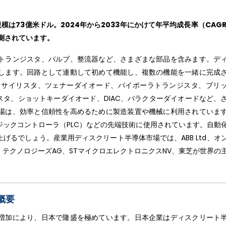
は73億米ドル。2024年から2033年にかけて年平均成長率（CAGR）
予測されています。
トランジスタ、バルブ、整流器など、さまざまな部品を含みます。デ
します。回路として連動して初めて機能し、複数の機能を一緒に完成
、サイリスタ、ツェナーダイオード、バイポーラトランジスタ、ブリ
ランジスタ、ショットキーダイオード、DIAC、バラクターダイオードなど、
場は、効率と信頼性を高めるために製造装置や機械に利用されていま
ックコントローラ（PLC）などの先端技術に使用されています。自動
げるでしょう。産業用ディスクリート半導体市場では、ABB Ltd、オ
テクノロジーズAG、STマイクロエレクトロニクスNV、東芝が世界の
概要
増加により、日本で隆盛を極めています。日本企業はディスクリート