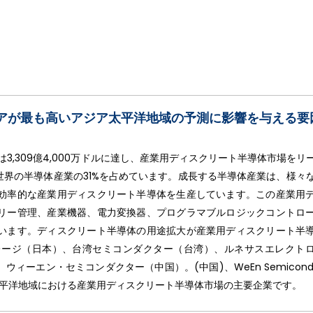
アが最も高いアジア太平洋地域の予測に影響を与える要
3,309億4,000万ドルに達し、産業用ディスクリート半導体市場をリ
世界の半導体産業の31%を占めています。成長する半導体産業は、様々
効率的な産業用ディスクリート半導体を生産しています。この産業用
リー管理、産業機器、電力変換器、プログラマブルロジックコントロ
います。ディスクリート半導体の用途拡大が産業用ディスクリート半
レージ（日本）、台湾セミコンダクター（台湾）、ルネサスエレクト
ーエン・セミコンダクター（中国）。(中国)、WeEn Semiconduc
ア太平洋地域における産業用ディスクリート半導体市場の主要企業です。