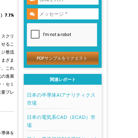
7.1%
ィスクリ
させるこ
ッジ整流
PDFサンプルをリクエスト
さまざま
す。これ
化の進展
関連レポート
ン・セミ
主要プレ
日本の半導体AIアナリティクス
市場
日本の電気系CAD（ECAD）市
場
半導体を