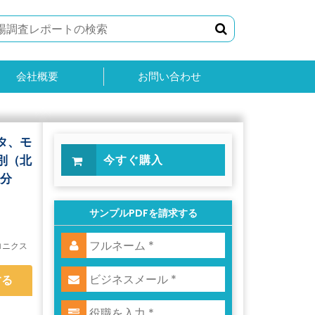
会社概要
お問い合わせ
タ、モ
別（北
今すぐ購入
場分
サンプルPDFを請求する
ロニクス
する