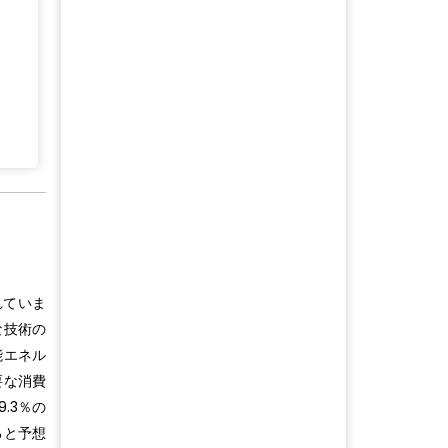
れていま
な技術の
能エネル
要な消費
.3％の
ると予想