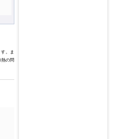
ます。ま
加熱の問