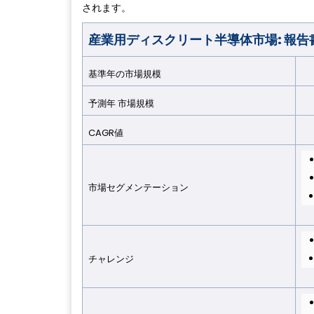
されます。
産業用ディスクリート半導体市場: 報告
基準年の市場規模
2
予測年 市場規模
2
CAGR値
7
市場セグメンテーション
チャレンジ