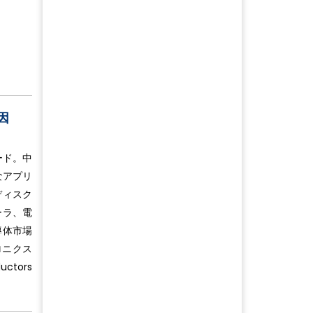
因
ード。中
なアプリ
ディスク
ーラ、電
導体市場
ロニクス
tors