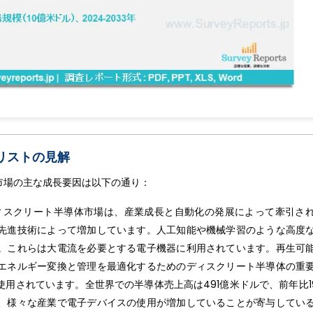
ナリストの見解
市場の主な成長要因は以下の通り：
ィスクリート半導体市場は、産業成長と自動化の発展によって牽引さ
先進技術によって増加しています。人工知能や機械学習のような高度
。これらは大電流を必要とする電子機器に利用されています。再生可
エネルギー変換と管理を最適化するためのディスクリート半導体の重
用されています。全世界での半導体売上高は491億米ドルで、前年比19
、様々な産業で電子デバイスの使用が増加していることが寄与してい