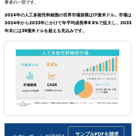
事者の一部です。
2024年の人工多能性幹細胞の世界市場規模は
17
億米ドル。市場は
2024
年から
2033
年にかけて年平均成長率
8.6%
で拡大し、
2033
年末には
39
億米ドルを超える見込みです。
サンプルPDFを請求