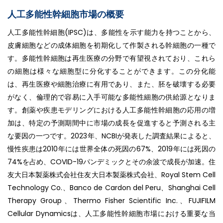
人工多能性幹細胞市場の概要
人工多能性幹細胞(IPSC)は、多能性を示す能力を持つことから、
皮膚細胞などの成体細胞を初期化して作製される幹細胞の一種で
す。多能性幹細胞は再生医療の分野で有望視されており、これら
の細胞は様々な細胞型に分化することができます。この分化能
は、再生医療や細胞治療に有用であり、また、胚を破壊する必要
がなく、倫理的で容易に入手可能な多能性細胞の供給源となりま
す。創薬や疾患モデリングにおける人工多能性幹細胞の応用の増
加は、特定の予測期間中に市場の成長を促進すると予測される主
な要因の一つです。2023年、NCBIが発表した調査結果によると、
慢性疾患は2010年には世界全体の死因の67%、2019年には死因の
74%を占め、COVID-19パンデミックとその余波で成長が加速。住
友大日本製薬株式会社住友大日本製薬株式会社、Royal Stem Cell
Technology Co.、Banco de Cardon del Peru、Shanghai Cell
Therapy Group、Thermo Fisher Scientific Inc.、FUJIFILM
Cellular Dynamicsは、人工多能性幹細胞市場における重要な当