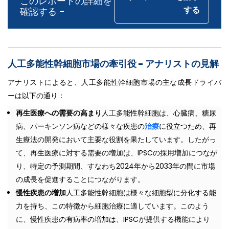
このレポートの詳細を
する
確認する -
人工多能性幹細胞市場の牽引役 -
アナリストの見解
アナリストによると、人工多能性幹細胞市場の主な成長ドライバ
ーは以下の通り：
再生医療への需要の高まり
人工多能性幹細胞は、心臓病、糖尿
病、パーキンソン病などの様々な疾患の
治療
に役立つため、再
生療法の開発において主要な役割を果たしています。したがっ
て、再生医療に対する需要の増加は、IPSCの採用増加につなが
り、特定の予測期間、すなわち2024年から2033年の間に市場
の成長を促進することにつながります。
慢性疾患の増加
人工多能性幹細胞は様々な細胞型に分化する能
力を持ち、この特徴から細胞治療に適しています。このよう
に、慢性疾患の有病率の増加は、IPSCが提供する機能により