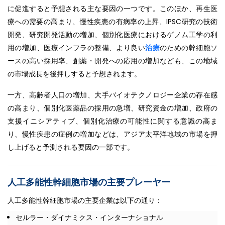
に促進すると予想される主な要因の一つです。このほか、再生医
療への需要の高まり、慢性疾患の有病率の上昇、IPSC研究の技術
開発、研究開発活動の増加、個別化医療におけるゲノム工学の利
用の増加、医療インフラの整備、より良い
治療
のための幹細胞ソ
ースの高い採用率、創薬・開発への応用の増加なども、この地域
の市場成長を後押しすると予想されます。
一方、高齢者人口の増加、大手バイオテクノロジー企業の存在感
の高まり、個別化医薬品の採用の急増、研究資金の増加、政府の
支援イニシアティブ、個別化治療の可能性に関する意識の高ま
り、慢性疾患の症例の増加などは、アジア太平洋地域の市場を押
し上げると予測される要因の一部です。
人工多能性幹細胞市場の主要プレーヤー
人工多能性幹細胞市場の主要企業は以下の通り：
セルラー・ダイナミクス・インターナショナル