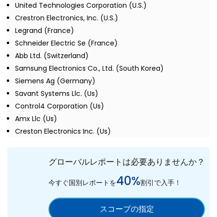
United Technologies Corporation (U.S.)
Crestron Electronics, Inc. (U.S.)
Legrand (France)
Schneider Electric Se (France)
Abb Ltd. (Switzerland)
Samsung Electronics Co., Ltd. (South Korea)
Siemens Ag (Germany)
Savant Systems Llc. (Us)
Control4 Corporation (Us)
Amx Llc (Us)
Creston Electronics Inc. (Us)
グローバルレポートは必要ありませんか？
40%
今すぐ国別レポートを
割引で入手！
スコープの指定