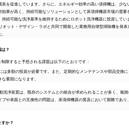
成長を促進しています。さらに、エネルギー効率の高い清掃機は、少な
対効果が高く、持続可能なソリューションとして床清掃機器市場の需要
、持続可能な洗浄基準を維持するためにロボット洗浄機器に投資してい
はマリオット・デザイン・ラボと共同で開発した業務用自律型掃除機を発表
た。
因は？
を制限すると予想される課題は以下のとおりです：
には多額の投資が必要です。また、定期的なメンテナンスや部品交換に
きな要因になります。
動洗浄装置は、既存のシステムとの統合が求められることが多く、複雑
イプや表面との互換性の問題は、床清掃機器の普及において困難であり
ますか？