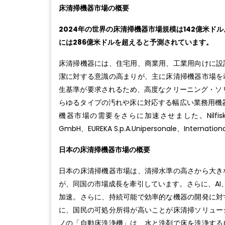
床清掃機器市場の概要
2024年の世界の床清掃機器市場規模は142億米ドル
には286億米ドルを超えると予測されています。
床清掃機器には、住宅用、商業用、工業用向けに設
潔に対する意識の高まりが、主に床清掃機器市場を
生基準が要求されるため、高度なクリーニング・ソリュー
らゆるタイプの汚れや床に対応する幅広い業務用機器
機器市場の需要をさらに加速させました。Nilfisk Group、
GmbH、EUREKA S.p.A.Unipersonale、Inte
日本の床清掃機器市場の概要
日本の床清掃機器市場は、清掃水準の高さから大き
が、同国の市場成長を牽引しています。さらに、AI
加速。さらに、持続可能で効率的な機器の開発に対
に、国民の可処分所得が高いことが床清掃ソリュー
ノの「自動床洗浄機」は、水と洗剤で床を洗浄する