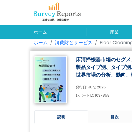
ホーム
産業
ホーム
消費財とサービス
Floor Cleani
床清掃機器市場のセグメ
製品タイプ別、タイプ別
世界市場の分析、動向、機
発行日: July, 2025
レポートID: 1037858
説明
目次