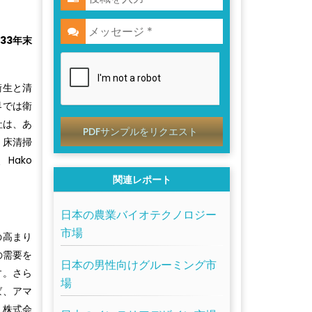
33年末
衛生と清
界では衛
社は、あ
PDFサンプルをリクエスト
、床清掃
、Hako
関連レポート
日本の農業バイオテクノロジー
市場
の高まり
の需要を
日本の男性向けグルーミング市
す。さら
場
ば、アマ
、株式会