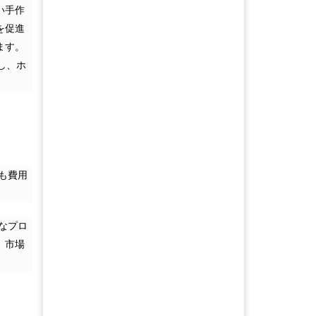
い手作
を促進
ます。
し、ホ
も費用
なプロ
、市場