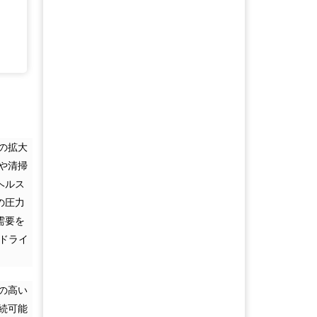
の拡大
や清掃
ヘルス
の圧力
需要を
ードライ
の高い
続可能