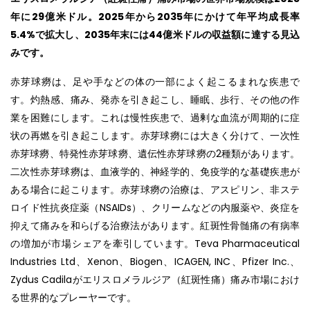
年に29億米ドル。2025年から2035年にかけて年平均成長率
5.4%で拡大し、2035年末には44億米ドルの収益額に達する見込
みです。
赤芽球癆は、足や手などの体の一部によく起こるまれな疾患で
す。灼熱感、痛み、発赤を引き起こし、睡眠、歩行、その他の作
業を困難にします。これは慢性疾患で、過剰な血流が周期的に症
状の再燃を引き起こします。赤芽球癆には大きく分けて、一次性
赤芽球癆、特発性赤芽球癆、遺伝性赤芽球癆の2種類があります。
二次性赤芽球癆は、血液学的、神経学的、免疫学的な基礎疾患が
ある場合に起こります。赤芽球癆の治療は、アスピリン、非ステ
ロイド性抗炎症薬（NSAIDs）、クリームなどの内服薬や、炎症を
抑えて痛みを和らげる治療法があります。紅斑性骨髄痛の有病率
の増加が市場シェアを牽引しています。Teva Pharmaceutical
Industries Ltd、Xenon、Biogen、ICAGEN, INC、Pfizer Inc.、
Zydus Cadilaがエリスロメラルジア（紅斑性痛）痛み市場におけ
る世界的なプレーヤーです。