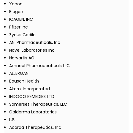
Xenon
Biogen
ICAGEN, INC
Pfizer Inc
Zydus Cadila
ANI Pharmaceuticals, Inc
Novel Laboratories Inc
Norvartis AG
Amneal Pharmaceuticals LLC
ALLERGAN
Bausch Health
Akorn, Incorporated
INDOCO REMEDIES LTD
Somerset Therapeutics, LLC
Galderma Laboratories
L.P.
Acorda Therapeutics, Inc