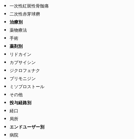
一次性紅斑性骨髄痛
二次性赤芽球癆
治療別
薬物療法
手術
薬剤別
リドカイン
カプサイシン
ジクロフェナク
ブリモニジン
ミソプロストール
その他
投与経路別
経口
局所
エンドユーザー別
病院