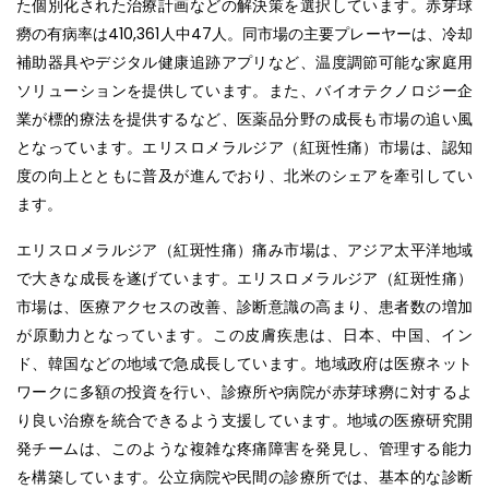
た個別化された治療計画などの解決策を選択しています。赤芽球
癆の有病率は410,361人中47人。同市場の主要プレーヤーは、冷却
補助器具やデジタル健康追跡アプリなど、温度調節可能な家庭用
ソリューションを提供しています。また、バイオテクノロジー企
業が標的療法を提供するなど、医薬品分野の成長も市場の追い風
となっています。エリスロメラルジア（紅斑性痛）市場は、認知
度の向上とともに普及が進んでおり、北米のシェアを牽引してい
ます。
エリスロメラルジア（紅斑性痛）痛み市場は、アジア太平洋地域
で大きな成長を遂げています。エリスロメラルジア（紅斑性痛）
市場は、医療アクセスの改善、診断意識の高まり、患者数の増加
が原動力となっています。この皮膚疾患は、日本、中国、イン
ド、韓国などの地域で急成長しています。地域政府は医療ネット
ワークに多額の投資を行い、診療所や病院が赤芽球癆に対するよ
り良い治療を統合できるよう支援しています。地域の医療研究開
発チームは、このような複雑な疼痛障害を発見し、管理する能力
を構築しています。公立病院や民間の診療所では、基本的な診断