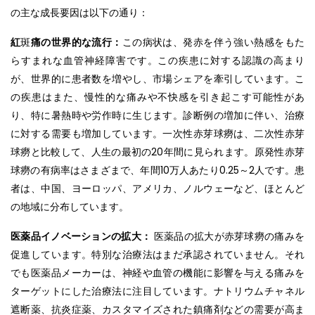
の主な成長要因は以下の通り：
紅
斑
痛の世界的な流行：
この病状は、発赤を伴う強い熱感をもた
らすまれな血管神経障害です。この疾患に対する認識の高まり
が、世界的に患者数を増やし、市場シェアを牽引しています。こ
の疾患はまた、慢性的な痛みや不快感を引き起こす可能性があ
り、特に暑熱時や労作時に生じます。診断例の増加に伴い、治療
に対する需要も増加しています。一次性赤芽球癆は、二次性赤芽
球癆と比較して、人生の最初の20年間に見られます。原発性赤芽
球癆の有病率はさまざまで、年間10万人あたり0.25～2人です。患
者は、中国、ヨーロッパ、アメリカ、ノルウェーなど、ほとんど
の地域に分布しています。
医薬品イノベーションの拡大：
医薬品の拡大が赤芽球癆の痛みを
促進しています。特別な治療法はまだ承認されていません。それ
でも医薬品メーカーは、神経や血管の機能に影響を与える痛みを
ターゲットにした治療法に注目しています。ナトリウムチャネル
遮断薬、抗炎症薬、カスタマイズされた鎮痛剤などの需要が高ま