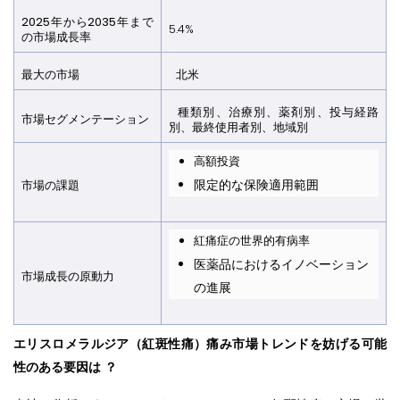
2025年から2035年まで
5.4%
の市場成長率
最大の市場
北米
種類別、治療別、薬剤別、投与経路
市場セグメンテーション
別、最終使用者別、地域別
高額投資
限定的な保険適用範囲
市場の課題
紅痛症の世界的有病率
医薬品におけるイノベーション
市場成長の原動力
の進展
エリスロメラルジア（紅斑性痛）痛み市場トレンドを妨げる可能
性のある要因は
？