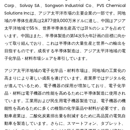
Corp、Solvay SA、Songwon Industrial Co、PVS Chemical
Solutions Incは、アジア太平洋市場の主要企業の一部です。同地
域の半導体生産高は2,877億9,000万米ドルに達し、中国はアジア
太平洋地域で55％、世界半導体生産高では31％のシェアを占めて
います。中国はまた、半導体製造の第14次5カ年計画の目標に向か
って取り組んでおり、これは半導体の大量生産と世界への輸出を
目指すものです。成長する半導体製造は、アジア太平洋地域の電
子化学品・材料市場シェアを牽引しています。
アジア太平洋地域の電子化学品・材料市場は、同地域の工業化の
高まりにより著しい成長を遂げています。産業界ではデジタル化
が進んでいるため、電子機器の採用が増加しており、電子化学
品・材料は電子機器の性能を高めるために半導体製造に使用され
ています。工業用および民生用電子機器製造では、電子機器の機
能性を高めるために多くの種類の化学薬品や材料が必要です。自
動車産業は、二酸化炭素排出量を削減するために高品質の電気自
動車を製造しています。さらに、スマートフォン、タブレット、