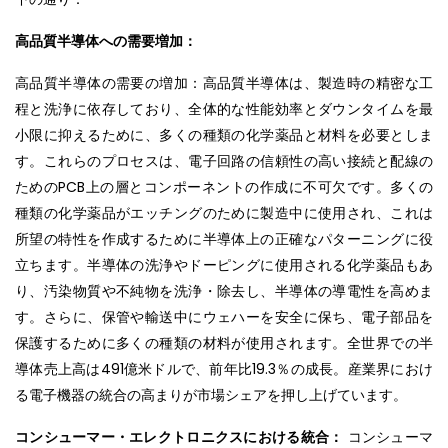
高品質半導体への需要増加：
高品質半導体の需要の増加：高品質半導体は、製造時の精密な工
程と洗浄に依存しており、全体的な性能効率とダウンタイムを最
小限に抑えるために、多くの種類の化学薬品と材料を必要としま
す。これらのプロセスは、電子回路の信頼性の高い接続と配線の
ためのPCB上の層とコンポーネントの作成に不可欠です。多くの
種類の化学薬品がエッチングのために製造中に使用され、これは
所望の特性を作成するために半導体上の正確なパターニングに役
立ちます。半導体の洗浄やドーピングに使用される化学薬品もあ
り、汚染物質や不純物を洗浄・除去し、半導体の導電性を高めま
す。さらに、保管や輸送中にウェハーを安全に保ち、電子部品を
保護するために多くの種類の材料が使用されます。全世界での半
導体売上高は491億米ドルで、前年比19.3％の成長。産業界におけ
る電子機器の統合の高まりが市場シェアを押し上げています。
コンシューマー・エレクトロニクスにおける統合：
コンシューマ