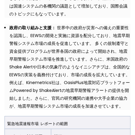
は国連システムの各機関の議題として増加しており、国際会議
のトピックにもなっています。
政府の取り組みと支援：
世界中の政府が災害への備えの重要性
を認識し、EEWSの開発と実施に資源を配分しており、地震早期
警報システム市場の成長を促進しています。 多くの規制遵守と
資金提供プログラムが世界各国の政府によって開始され、地震
早期警報システム市場を推進しています。さらに、米国政府の
Shake Alertや日本の気象庁のようなイニシアチブは、全国的な
EEWSの実装を義務付けており、市場の成長を拡大しています。
例えば、Kinemetrics社は、OasisPlus地震対応プラットフォー
ムPowered by ShakeAlertの地震早期警報アラートの提供を開
始しました。さらに、官民の研究機関の連携や大手企業の協力
が、地震早期警報システム市場の成長を加速させています。
緊急地震速報市場
:
レポートの範囲