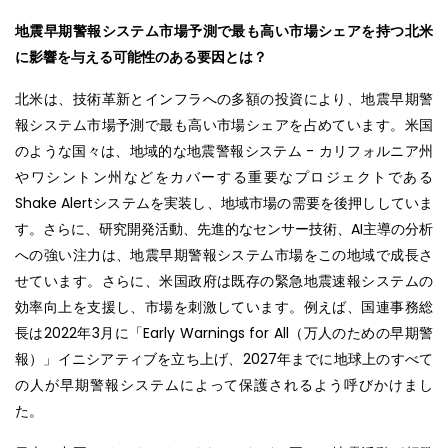
地震早期警報システム市場予測で最も高い市場シェアを持つ北米
に影響を与える可能性のある要因とは？
北米は、技術革新とインフラへの多額の投資により、地震早期警
報システム市場予測で最も高い市場シェアを占めています。米国
のような国々は、地域的な地震警報システム - カリフォルニア州
やワシントン州などをカバーする重要なプロジェクトである
Shake Alertシステムを実装し、地域市場の需要を後押ししていま
す。さらに、研究開発活動、先進的なセンサー技術、AI主導の分析
への強い注力は、地震早期警報システム市場をこの地域で成長さ
せています。さらに、米国政府は既存の緊急地震速報システムの
効率向上を支援し、市場を刺激しています。例えば、国連事務総
長は2022年3月に「Early Warnings for All（万人のための早期警
報）」イニシアティブを立ち上げ、2027年までに地球上のすべて
の人が早期警報システムによって保護されるよう呼びかけまし
た。