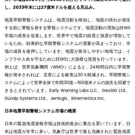
し、2033年末には27億米ドルを超える見込み。
地震早期警報システムは、地震活動を検知し、地面の揺れが発生
する前に警報を発する警報システムです。地震活動の増加はEEWS
市場の成長を促進します。世界中で地震の頻度と強度が増加して
いるため、効果的な早期警報システムの需要が高まっており、市
場の成長を後押ししています。地震が発生しやすい地域では、イ
ンフラや人命を守るためにEEWSに大規模な投資を行っています。
例えば、世界気象機関（WMO）によると、24時間以内に早期警
報が発令されれば、災害による被害は30％軽減され、早期警報シ
ステムによって世界全体で年間30億～160億米ドルの損失を回避で
きるとされています。Early Warning Labs LLC、GeoSIG Ltd.、
Güralp Systems Ltd.、Jenlogix、Kinemetrics Inc.
日本地震早期警報システム市場の概要
日本の緊急地震速報市場は技術的進歩に重点を置いています。日
本は地震が非常に多い。気象庁は世界で最も洗練された緊急地震