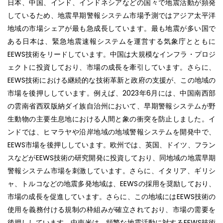
日本、中国、インド、インドネシアなどの国々で地震活動が頻発
しているため、地震早期警報システム市場予測ではアジア太平洋
地域の市場シェアが最も急成長しています。最も地震が多い国で
ある日本は、緊急地震速報システムを運営する気象庁とともに
EEWS技術をリードしています。中国は大規模なインフラ・プロジ
ェクトに投資しており、市場の成長を牽引しています。さらに、
EEWS技術における継続的な技術革新と政府の支援が、この地域の
市場を後押ししています。例えば、2023年6月には、中国南西部
の雲南省西双版納ダイ族自治州において、早期警報システムが野
生動物の主要生息地における人間と象の衝突を防止しました。イ
ンドでは、ヒマラヤや沿岸地域の地域警報システムを開発中で、
EEWS市場を後押ししています。欧州では、英国、ドイツ、フラン
スなどがEEWS技術の研究開発に投資しており、同地域の地震早期
警報システム市場を刺激しています。さらに、イタリア、ギリシ
ャ、トルコなどの地震多発地域は、EEWSの採用を奨励しており、
市場の成長を促進しています。さらに、この地域にはEEWS技術の
使用を義務付ける規制の枠組みが確立されており、市場の需要を
後押ししています。中南米は、頻繁な地震活動に対するEEWS技術