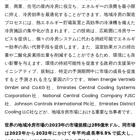
業、商業、住宅の屋内冷房に役立ち、エネルギーの浪費を最小限
に抑え、冷房効率を最適化することができます。地域冷房の製造
プロセスには、熱エネルギー貯蔵装置と高効率の冷凍機を備えた
冷房施設の集中化が含まれます。この技術は、広範囲に冷房サー
ビスを提供し、個々の冷房システムに代わる持続可能でエネルギ
ー効率の高い代替手段を提供します。また、温室効果ガスの排出
量や二酸化炭素排出量を削減することができるため、環境にも良
い影響を与えます。環境の持続可能性を促進する政府の支援策や
イニシアティブ、規制は、特定の予測期間中に市場の成長を促進
すると予測される主な要因の1つです。Wien Energie Vertrieb
GmbH and Co.KG社、Emirates Central Cooling Systems
Corporation社、National Central Cooling Company PJSC
社、Johnson Controls International Plc社、Emirates District
Cooling LLC社などが、地域冷房市場における重要な当事者です。
世界の地域冷房市場の
2023
年の市場規模は
285
億米ドル。同市場
は
2023
年から
2032
年にかけて年平均成長率
5.9%
で拡大し、