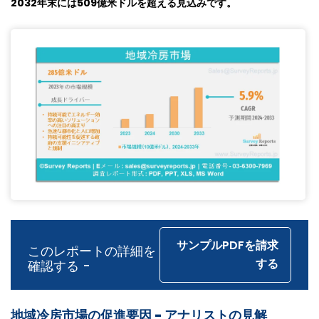
2032
年末には
509
億米ドルを超える見込みです。
サンプルPDFを請求
このレポートの詳細を
する
確認する -
地域冷房市場の促進要因
-
アナリストの見解