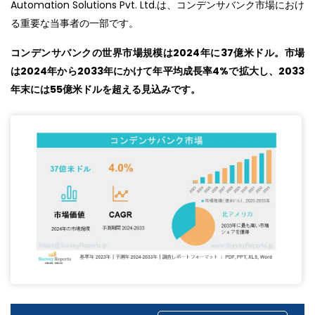
Automation Solutions Pvt. Ltd.は、コンデンサバンク市場におけ
る重要な当事者の一部です。
コンデンサバンクの世界市場規模は
2024
年に
37
億米ドル。市場
は
2024
年から
2033
年にかけて年平均成長率
4%
で拡大し、
2033
年末には
55
億米ドルを超える見込みです。