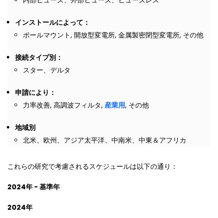
インストールによって：
ポールマウント, 開放型変電所, 金属製密閉型変電所, その他
接続タイプ別：
スター、デルタ
申請により：
力率改善, 高調波フィルタ,
産業用
, その他
地域別
北米、欧州、アジア太平洋、中南米、中東＆アフリカ
これらの研究で考慮されるスケジュールは以下の通り：
2024
年
-
基準年
2024
年