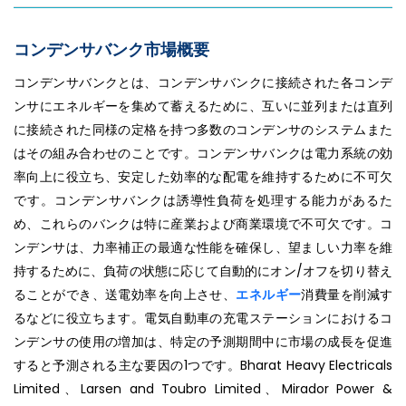
コンデンサバンク市場概要
コンデンサバンクとは、コンデンサバンクに接続された各コンデ
ンサにエネルギーを集めて蓄えるために、互いに並列または直列
に接続された同様の定格を持つ多数のコンデンサのシステムまた
はその組み合わせのことです。コンデンサバンクは電力系統の効
率向上に役立ち、安定した効率的な配電を維持するために不可欠
です。コンデンサバンクは誘導性負荷を処理する能力があるた
め、これらのバンクは特に産業および商業環境で不可欠です。コ
ンデンサは、力率補正の最適な性能を確保し、望ましい力率を維
持するために、負荷の状態に応じて自動的にオン/オフを切り替え
ることができ、送電効率を向上させ、
エネルギー
消費量を削減す
るなどに役立ちます。電気自動車の充電ステーションにおけるコ
ンデンサの使用の増加は、特定の予測期間中に市場の成長を促進
すると予測される主な要因の1つです。Bharat Heavy Electricals
Limited、Larsen and Toubro Limited、Mirador Power &