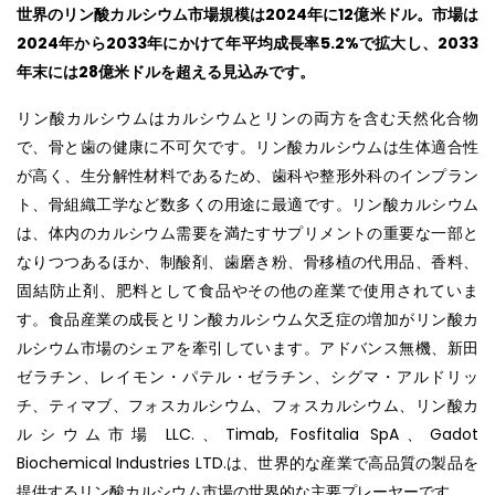
世界のリン酸カルシウム市場規模は2024年に12億米ドル。市場は
2024年から2033年にかけて年平均成長率5.2%で拡大し、2033
年末には28億米ドルを超える見込みです。
リン酸カルシウムはカルシウムとリンの両方を含む天然化合物
で、骨と歯の健康に不可欠です。リン酸カルシウムは生体適合性
が高く、生分解性材料であるため、歯科や整形外科のインプラン
ト、骨組織工学など数多くの用途に最適です。リン酸カルシウム
は、体内のカルシウム需要を満たすサプリメントの重要な一部と
なりつつあるほか、制酸剤、歯磨き粉、骨移植の代用品、香料、
固結防止剤、肥料として食品やその他の産業で使用されていま
す。食品産業の成長とリン酸カルシウム欠乏症の増加がリン酸カ
ルシウム市場のシェアを牽引しています。アドバンス無機、新田
ゼラチン、レイモン・パテル・ゼラチン、シグマ・アルドリッ
チ、ティマブ、フォスカルシウム、フォスカルシウム、リン酸カ
ルシウム市場 LLC.、Timab, Fosfitalia SpA、Gadot
Biochemical Industries LTD.は、世界的な産業で高品質の製品を
提供するリン酸カルシウム市場の世界的な主要プレーヤーです。