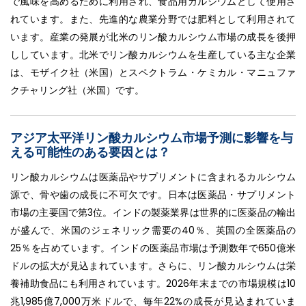
で風味を高めるために利用され、食品用カルシウムとして使用さ
れています。また、先進的な農業分野では肥料として利用されて
います。産業の発展が北米のリン酸カルシウム市場の成長を後押
ししています。北米でリン酸カルシウムを生産している主な企業
は、モザイク社（米国）とスペクトラム・ケミカル・マニュファ
クチャリング社（米国）です。
アジア太平洋リン酸カルシウム市場予測に影響を与
える可能性のある要因とは？
リン酸カルシウムは医薬品やサプリメントに含まれるカルシウム
源で、骨や歯の成長に不可欠です。日本は医薬品・サプリメント
市場の主要国で第3位。インドの製薬業界は世界的に医薬品の輸出
が盛んで、米国のジェネリック需要の40％、英国の全医薬品の
25％を占めています。インドの医薬品市場は予測数年で650億米
ドルの拡大が見込まれています。さらに、リン酸カルシウムは栄
養補助食品にも利用されています。2026年末までの市場規模は10
兆1,985億7,000万米ドルで、毎年22%の成長が見込まれていま