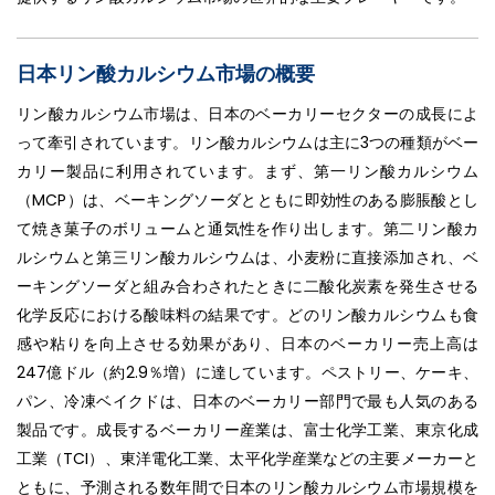
日本リン酸カルシウム市場の概要
リン酸カルシウム市場は、日本のベーカリーセクターの成長によ
って牽引されています。リン酸カルシウムは主に3つの種類がベー
カリー製品に利用されています。まず、第一リン酸カルシウム
（MCP）は、ベーキングソーダとともに即効性のある膨脹酸とし
て焼き菓子のボリュームと通気性を作り出します。第二リン酸カ
ルシウムと第三リン酸カルシウムは、小麦粉に直接添加され、ベ
ーキングソーダと組み合わされたときに二酸化炭素を発生させる
化学反応における酸味料の結果です。どのリン酸カルシウムも食
感や粘りを向上させる効果があり、日本のベーカリー売上高は
247億ドル（約2.9％増）に達しています。ペストリー、ケーキ、
パン、冷凍ベイクドは、日本のベーカリー部門で最も人気のある
製品です。成長するベーカリー産業は、富士化学工業、東京化成
工業（TCI）、東洋電化工業、太平化学産業などの主要メーカーと
ともに、予測される数年間で日本のリン酸カルシウム市場規模を