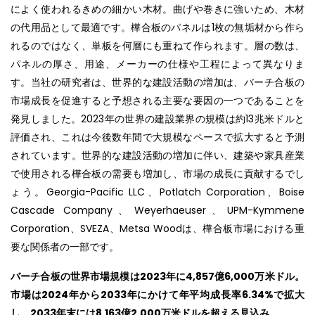
によく使われるきめの細かい木材。曲げや巻きに強いため、木材
の代用品として最適です。樺合板のパネルは1枚の無垢材から作ら
れるのではなく、単板を何層にも重ねて作られます。層の数は、
パネルの厚さ、用途、メーカーの仕様や工程によって異なりま
す。当社の研究者は、世界的な建設活動の増加は、バーチ合板の
市場成長を促進すると予想される主要な要因の一つであることを
発見しました。2023年の世界の建設業界の規模は約13兆米ドルと
評価され、これは今後数年間で大規模なペースで拡大すると予測
されています。世界的な建設活動の増加に伴い、建築や家具産業
で使用される樺合板の需要も増加し、市場の成長に貢献するでし
ょう。Georgia-Pacific LLC、Potlatch Corporation、Boise
Cascade Company、Weyerhaeuser、UPM-Kymmene
Corporation、SVEZA、Metsa Woodは、樺合板市場における重
要な関係者の一部です。
バーチ合板の世界市場規模は2023年に4,857億6,000万米ドル。
市場は2024年から2033年にかけて年平均成長率6.34%で拡大
し、2033年末には8,163億2,000万米ドルを超える見込み。