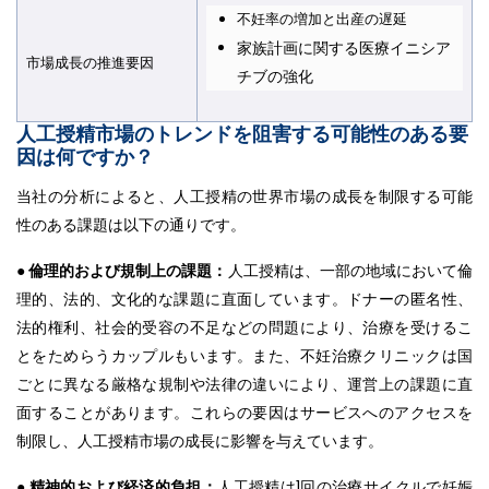
不妊率の増加と出産の遅延
家族計画に関する医療イニシア
市場成長の推進要因
チブの強化
人工授精市場のトレンドを阻害する可能性のある要
因は何ですか？
当社の分析によると、人工授精の世界市場の成長を制限する可能
性のある課題は以下の通りです。
● 倫理的および規制上の課題：
人工授精は、一部の地域において倫
理的、法的、文化的な課題に直面しています。ドナーの匿名性、
法的権利、社会的受容の不足などの問題により、治療を受けるこ
とをためらうカップルもいます。また、不妊治療クリニックは国
ごとに異なる厳格な規制や法律の違いにより、運営上の課題に直
面することがあります。これらの要因はサービスへのアクセスを
制限し、人工授精市場の成長に影響を与えています。
● 精神的および経済的負担：
人工授精は1回の治療サイクルで妊娠