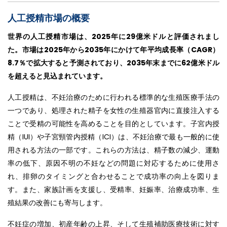
人工授精市場の概要
世界の人工授精市場は、2025年に29億米ドルと評価されまし
た。市場は2025年から2035年にかけて年平均成長率（CAGR）
8.7％で拡大すると予測されており、2035年末までに62億米ドル
を超えると見込まれています。
人工授精は、不妊治療のために行われる標準的な生殖医療手法の
一つであり、処理された精子を女性の生殖器官内に直接注入する
ことで受精の可能性を高めることを目的としています。子宮内授
精（IUI）や子宮頸管内授精（ICI）は、不妊治療で最も一般的に使
用される方法の一部です。これらの方法は、精子数の減少、運動
率の低下、原因不明の不妊などの問題に対応するために使用さ
れ、排卵のタイミングと合わせることで成功率の向上を図りま
す。また、家族計画を支援し、受精率、妊娠率、治療成功率、生
殖結果の改善にも寄与します。
不妊症の増加、初産年齢の上昇、そして生殖補助医療技術に対す