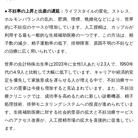
● 不妊率の上昇と出産の遅延：
ライフスタイルの変化、ストレス、
ホルモンバランスの乱れ、肥満、喫煙、晩婚化などにより、世界
的に不妊症のケースが増加しています。人工授精は、カップルが
利用する最も一般的な生殖補助医療の一つです。この方法は、精
子数の減少、精子運動率の低下、排卵障害、原因不明の不妊など
の治療に広く用いられています。
世界の合計特殊出生率は2023年に女性1人あたり2.3人で、1950年
代の4.9人と比較して大幅に低下しています。キャリアや経済的安
定を優先して家族形成を遅らせる人が増える中で、不妊治療サー
ビスの需要は今後も増加すると見込まれています。また、不妊治
療クリニックでは、成功率を高めるために新しい診断機器、精子
処理技術、排卵モニタリングシステムへの投資が進められていま
す。生殖補助医療に対する社会的受容の拡大と不妊治療サービス
へのアクセス改善が、人工授精市場の拡大を直接的に促進してい
ます。