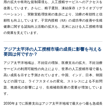
用の拡大や有利な規制環境も、人工授精サービスへのアクセスを
改善しています。さらに、精子選別、凍結保存（クライオプリザ
ベーション）、実験室処理技術の進歩により、治療の有効性と信
頼性も向上しています。子宮内授精（IUI）の成功率の改善や生殖
健康に関する認知向上活動の拡大も、北米における人工授精市場
の発展を支えています。
アジア太平洋の人工授精市場の成長に影響を与える
要因は何ですか？
アジア太平洋地域は、不妊症の増加、医療支出の拡大、不妊治療
サービスの利用可能性の向上により、世界の人工授精市場で最も
高い成長を示すと予測されています。中国、インド、日本、韓国
などの国では、ライフスタイルの変化、ストレスによる不妊問
題、晩婚化の影響により、生殖補助医療の需要が増加していま
す。
2030年までに医療支出はアジア太平洋地域で最大かつ最も急成長