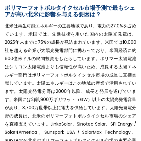
ポリマーフォトボルタイクセル市場予測で最もシェ
アが高い北米に影響を与える要因は？
北米は再生可能エネルギーの主要地域であり、電力の27.0%を占め
ています。米国では、先進技術を用いた国内の太陽光発電は、
2025年末までに75%の成長が見込まれています。米国では10,000
社を超える企業が太陽光発電部門に携わっており、米国経済に約
600億米ドルの民間投資をもたらしています。ポリマー太陽電池
はシリコン太陽電池よりも信頼性が高いため、成長する太陽エネ
ルギー部門はポリマーフォトボルタイクセル市場の成長に直接貢
献しています。太陽エネルギーはこの地域の産業で活用されてい
ます。太陽光発電分野は2000年以降、成長と発展を遂げていま
す。米国には2億1,900万ギガワット（GW）以上の太陽光発電容量
があり、3,700万世帯以上に電力を供給しています。太陽光発電分
野の成長は、北米のポリマーフォトボルタイクセル市場のシェア
を直接支えています。JinkoSolar、Sinotec Solar、SPI Energy /
Solar4America、Sunspark USA / SolarMax Technology、
SunTegrが北米のポリマーフォトボルタイクセル市場の主要企業