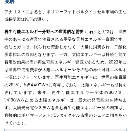
見解
アナリストによると、ポリマーフォトボルタイクセル市場の主な
成長要因は以下の通り：
再生可能エネルギー分野への世界的な需要：
石油とガスは、世界
中のあらゆる産業で消費される重要な天然エネルギー資源です。
石油とガスは、限られた資源しかなく、大量に消費され、二酸化
炭素排出の原因となります。一方、太陽エネルギーは持続可能で
費用対効果の高い再生可能エネルギー資源であるため、2022年に
は世界中で消費者が太陽エネルギーやその他の再生可能エネルギ
ー源にシフトしています。再生可能エネルギーは、世界の発電量
の29.1％、約8440TWhに寄与しており、太陽エネルギーも成長を
遂げています。来年、再生可能エネルギー全体の36.7％、
1,418GWを占める太陽エネルギーは、最大の発電能力を持ちま
す。太陽光発電システムを含む再生可能エネルギー源の増加は、
直接的にポリマーフォトボルタイクセル市場のシェアに拍車をか
けています。