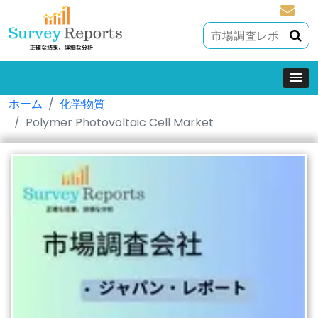
sales@
ホーム
化学物質
Polymer Photovoltaic Cell Market