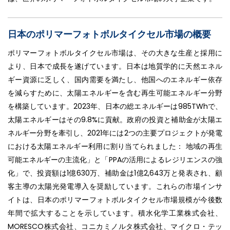
日本のポリマーフォトボルタイクセル市場の概要
ポリマーフォトボルタイクセル市場は、その大きな生産と採用に
より、日本で成長を遂げています。日本は地質学的に天然エネル
ギー資源に乏しく、国内需要を満たし、他国へのエネルギー依存
を減らすために、太陽エネルギーを含む再生可能エネルギー分野
を構築しています。2023年、日本の総エネルギーは985TWhで、
太陽エネルギーはその9.8%に貢献。政府の投資と補助金が太陽エ
ネルギー分野を牽引し、2021年には2つの主要プロジェクトが発電
における太陽エネルギー利用に割り当てられました： 地域の再生
可能エネルギーの主流化」と「PPAの活用によるレジリエンスの強
化」で、投資額は1億630万、補助金は1億2,643万と発表され、顧
客主導の太陽光発電導入を奨励しています。これらの市場インサ
イトは、日本のポリマーフォトボルタイクセル市場規模が今後数
年間で拡大することを示しています。積水化学工業株式会社、
MORESCO株式会社、コニカミノルタ株式会社、マイクロ・テッ