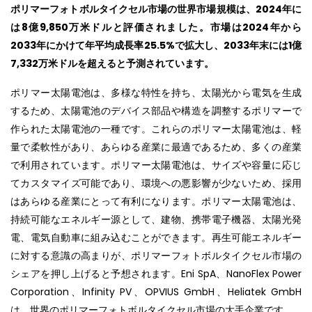
ポリマーフォトボルタイクセル市場の世界市場規模は、2024年に
は8億9,850万米ドルと評価されました。市場は2024年から
2033年にかけて年平均成長率25.5%で拡大し、2033年末には1億
7,332万米ドルを超えると予測されています。
ポリマー太陽電池は、多様な特性を持ち、太陽光から電気を生成
するため、太陽電池のデバイス部品や構造を調整するポリマーで
作られた太陽電池の一種です。これらのポリマー太陽電池は、軽
量で柔軟性があり、あらゆる産業に最適であるため、多くの産業
で利用されています。ポリマー太陽電池は、サイズや容量に応じ
てカスタマイズ可能であり、環境への悪影響が少ないため、採用
はあらゆる産業にとって有利になります。ポリマー太陽電池は、
持続可能なエネルギー源として、建物、携帯電子機器、太陽光発
電、電気自動車に組み込むことができます。再生可能エネルギー
に対する意識の高まりが、ポリマーフォトボルタイクセル市場の
シェアを押し上げると予想されます。Eni SpA、NanoFlex Power
Corporation、Infinity PV、OPVIUS GmbH、Heliatek GmbH
は、世界のポリマーフォトボルタイクセル市場の大手企業です。