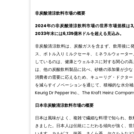
非炭酸清涼飲料市場の概要
2024年の非炭酸清涼飲料市場の世界市場規模は3,
2033年末には6,135億米ドルを超える見込み。
非炭酸清涼飲料は、炭酸ガスを含まず、飲用後に
ス、ボトル入りミルクセーキ、ミネラルウォーター
しているのは、健康とウェルネスに対する関心の高
は、他の炭酸飲料製品に比べ、砂糖の添加量が少な
消費者の需要に応えるため、キューリグ・ドクター
を減らすイノベーションを通じて、積極的な水分補給を60%
Keurig Dr Pepper Inc.、The Kraft He
日本非炭酸清涼飲料市場の概要
日本は風味がよく、複雑で繊細な料理で知られ、飲
きました。日本人は伝統にこだわる傾向が強く、世
います。カルピス、抹茶、さくら茶、ヤクルトなど