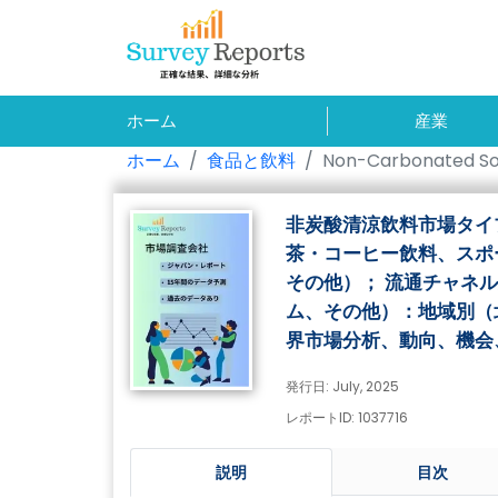
ホーム
産業
ホーム
食品と飲料
Non-Carbonated Sof
非炭酸清涼飲料市場タイ
茶・コーヒー飲料、スポ
その他）； 流通チャネ
ム、その他）：地域別（
界市場分析、動向、機会、予
発行日: July, 2025
レポートID: 1037716
説明
目次