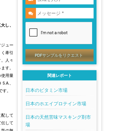
拡大し、
ツジュー
きく牽引
PDFサンプルをリクエスト
す。人々
みます。
の使用量
関連レポート
.A.、
日本のビタミン市場
部です。
日本のホエイプロテイン市場
支配して
日本の天然苦味マスキング剤市
宣伝して
場
人気の無