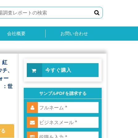
会社概要
お問い合わせ
、紅
ウチ、
今すぐ購入
ォー
）：世
サンプルPDFを請求する
する