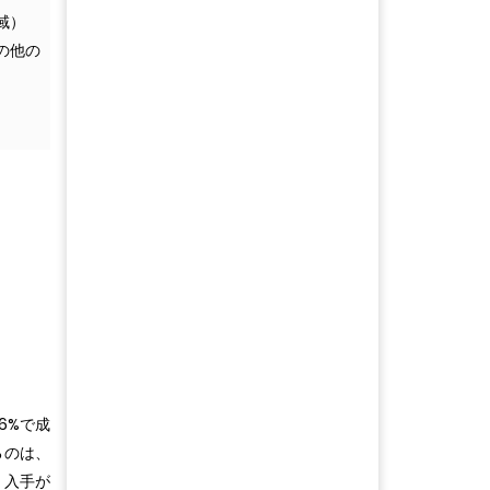
域）
の他の
6%で成
るのは、
、入手が