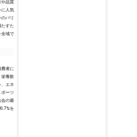
味や品質
心に人気
ーのバリ
満たすた
カ全域で
消費者に
、栄養飲
い、エネ
スポーツ
協会の最
.7%を