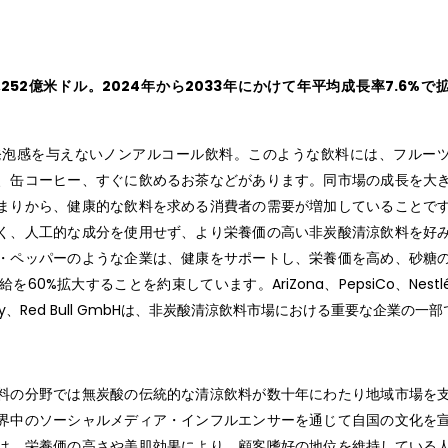
252億米ドル。2024年から2033年にかけて年平均成長率7.6%で
発泡感を与えないノンアルコール飲料。このような飲料には、フルー
、缶コーヒー、すぐに飲めるお茶などがあります。同市場の成長を大
まりから、健康的な飲料を求める消費者の需要が増加していることで
く、人工的な成分を使用せず、より栄養価の高い非炭酸清涼飲料を好
・ペッパーのような企業は、健康をサポートし、栄養価を高め、砂糖
拡大することを約束しています。AriZona、PepsiCo、Nestlé S
inz Company、Red Bull GmbHは、非炭酸清涼飲料市場における重要な企業の一
料の分野では無炭酸の伝統的な清涼飲料が数十年にわたり地域市場を
界中のソーシャルメディア・インフルエンサーを通じて自国の文化を
は、栄養価の高さや美肌効果により、顧客嗜好の地位を維持している