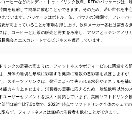
コーヒーなどのレディ・トゥ・ドリンク飲料。RTDのパッケージは、
時間を短縮して簡単に飲むことができます。そのため、若い世代を中
されています。パッケージはボトル、缶、パウチの3種類で、フレーバ
需要が高まっていることが市場を押し上げ、飲料メーカー各社は需要を
スは、コーヒーと紅茶の販売と需要を考慮し、アジアとラテンアメリ
成長機会とエスカレートするビジネスを獲得しています。
ドリンクの需要の高まりは、フィットネスやボディービルに関連する
は、身体の適切な形成に影響する健康に複数の悪影響を及ぼしますが
た、スポーツドリンクは、発汗によって失われる水分やミネラルを補
体能力を向上させます。消費者の需要に応えるため、炭酸飲料以外の
ドユーザーセグメントを拡大・開拓しています。英国ソフトドリンク
門は前年比7.6%増で、2023年時点でソフトドリンク全体のシェアの6
に限らず、フィットネスとは無縁の消費者も飲むことができます。