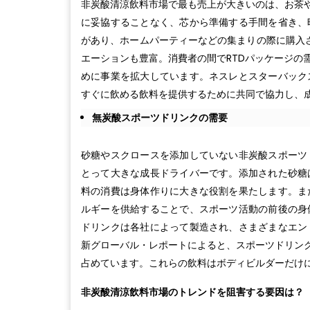
非炭酸清涼飲料市場で最も売上が大きいのは、お茶や
に妥協することなく、芯から準備する手間を省き、
があり、ホームパーティーなどの集まりの際に購入
エーションも豊富。消費者の間でRTDパッケージの
めに事業を拡大しています。ネスレとスターバック
すぐに飲める飲料を提供するために共同で協力し、
無炭酸スポーツドリンクの需要
砂糖やスクロースを添加していない非炭酸スポーツ
とって大きな成長ドライバーです。添加された砂糖
料の消費は身体作りに大きな役割を果たします。ま
ルギーを供給することで、スポーツ活動の前後の身
ドリンクは各社によって製造され、さまざまなエン
新グローバル・レポートによると、スポーツドリンク部
占めています。これらの飲料はボディビルダーだけ
非炭酸清涼飲料市場のトレンドを阻害する要因は？